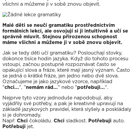
všichni a můžeme ji v sobě znovu objevit.
Malé děti se neučí gramatiku prostřednictvím
formálních lekcí, ale osvojují si ji intuitivně a učí se
správně mluvit. Stejnou přirozenou schopnost
máme všichni a můžeme ji v sobě znovu objevit.
Jak se tedy děti učí gramatiku? Poslouchají stovky,
dokonce tisíce hodin jazyka. Když do tohoto procesu
vstoupí, začnou postupně rozpoznávat často se
opakující slova a fráze, které mají jasný význam. Často
se jedná o krátké fráze, jen jedno nebo dvě slova.
Označujeme je jako jazykové vzorce, například
"
chci...
", "
nemám rád...
" nebo "
potřebuji...
".
Nejprve tyto vzory jednoduše napodobují, aby
vyjádřily své potřeby, a pak je kreativně upravují na
základě jazykových pravidel, která slyšely a poskládaly
si je dohromady.
Např:
Chci
čokoládu.
Chci
sladkost.
Potřebuji
auto.
Potřebuji
jet.