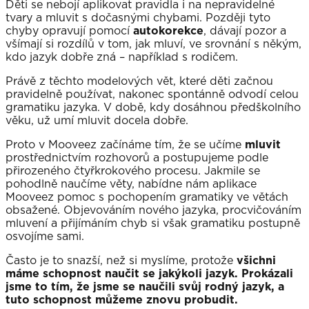
Děti se nebojí aplikovat pravidla i na nepravidelné
tvary a mluvit s dočasnými chybami. Později tyto
chyby opravují pomocí
autokorekce
, dávají pozor a
všímají si rozdílů v tom, jak mluví, ve srovnání s někým,
kdo jazyk dobře zná – například s rodičem.
Právě z těchto modelových vět, které děti začnou
pravidelně používat, nakonec spontánně odvodí celou
gramatiku jazyka. V době, kdy dosáhnou předškolního
věku, už umí mluvit docela dobře.
Proto v Mooveez začínáme tím, že se učíme
mluvit
prostřednictvím rozhovorů a postupujeme podle
přirozeného čtyřkrokového procesu. Jakmile se
pohodlně naučíme věty, nabídne nám aplikace
Mooveez pomoc s pochopením gramatiky ve větách
obsažené. Objevováním nového jazyka, procvičováním
mluvení a přijímáním chyb si však gramatiku postupně
osvojíme sami.
Často je to snazší, než si myslíme, protože
všichni
máme schopnost naučit se jakýkoli jazyk. Prokázali
jsme to tím, že jsme se naučili svůj rodný jazyk, a
tuto schopnost můžeme znovu probudit.