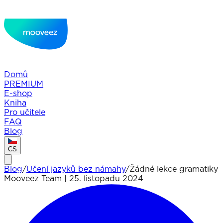
Domů
PREMIUM
E-shop
Kniha
Pro učitele
FAQ
Blog
CS
Blog
/
Učení jazyků bez námahy
/
Žádné lekce gramatiky
Mooveez Team
|
25. listopadu 2024