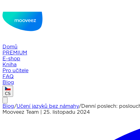
Domů
PREMIUM
E-shop
Kniha
Pro učitele
FAQ
Blog
CS
Blog
/
Učení jazyků bez námahy
/
Denní poslech: poslouch
Mooveez Team
|
25. listopadu 2024