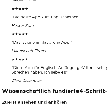
Sieben Blaue
★
★
★
★
★
“
Die beste App zum Englischlernen.
”
Héctor Soto
★
★
★
★
★
“
Das ist eine unglaubliche App!
”
Mannschaft Tirona
★
★
★
★
★
“
Diese App für Englisch-Anfänger gefällt mir sehr 
Sprechen haben. Ich liebe es!
”
Clara Casanovas
Wissenschaftlich fundierte4-Schrit
Zuerst ansehen und anhören