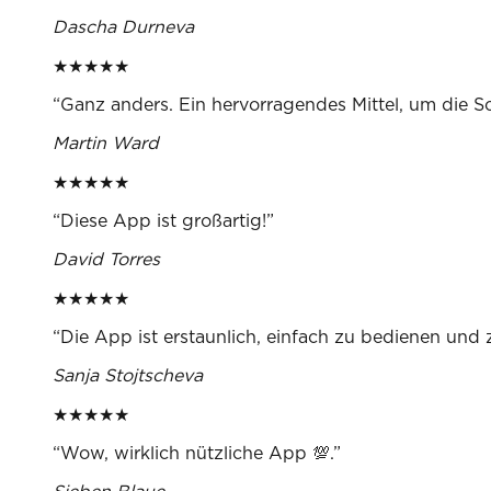
Dascha Durneva
★
★
★
★
★
“
Ganz anders. Ein hervorragendes Mittel, um die 
Martin Ward
★
★
★
★
★
“
Diese App ist großartig!
”
David Torres
★
★
★
★
★
“
Die App ist erstaunlich, einfach zu bedienen und z
Sanja Stojtscheva
★
★
★
★
★
“
Wow, wirklich nützliche App 💯.
”