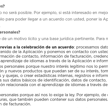
es?
llo no será posible. Por ejemplo, si está interesado en me
ólo para poder llegar a un acuerdo con usted, poner la A
.
ersonales?
e un motivo lícito y una base jurídica pertinente. Para n
evias a la celebración de un acuerdo
: procesamos dato
ntenido de la Aplicación y ponernos en contacto con uste
rmación de contacto, información de facturación, credenci
prendizaje de idiomas a través de la Aplicación e inform
s personales porque nuestro interés legítimo nos lo permi
ción y nuevos productos que puedan ser de su interés, to
y quejas, o crear estadísticas internas, registros e infor
os sus datos básicos de identificación, datos de contacto,
n relacionada con el aprendizaje de idiomas a través de l
ersonales porque así nos lo exige la ley. Por ejemplo, d
turas, que también pueden contener sus datos personales.
n de facturación.