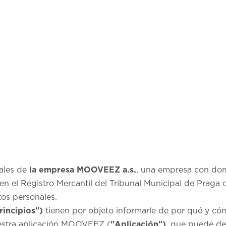
nales de
la empresa MOOVEEZ a.s.
, una empresa con dom
 en el Registro Mercantil del Tribunal Municipal de Prag
tos personales.
rincipios")
tienen por objeto informarle de por qué y có
uestra aplicación MOOVEEZ (
"Aplicación")
, que puede de